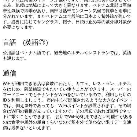
る為、気候は地域によって大きく異なります。ベトナム北部は亜熱
帯性気候で四季があり、南部は熱帯モンスーン気候で乾季と雨季に
分かれています。またベトナムは全般的に日本より紫外線が強いで
す。必要に応じてサングラス、帽子、日焼け止め等の紫外線対策が
必要になります。
言語 (英語◎）
公用語はベトナム語です。観光地のホテルやレストランでは、英語
も通じます。
通信
WiFiが利用できる店は多岐にわたり、カフェ、レストラン、ホテル
をはじめ、商業施設でもたいてい使うことができます。スーパーの
フードコートでもテナントがWiFiをひいているので、利用した店の
IDを利用しましょう。 市内中心で開催されるような大きなイベント
では、例え屋外であっても、WiFiポイントが設置されます。その場
合はWiFiの看板が立っていますので、その周辺であれば無料でネッ
トに繋ぐことができます。 お店でWiFiが利用できない可能性がある
のは食堂や屋外の屋台くらいなので基本外で使わない限りデータ通
信は必要ないといえます。