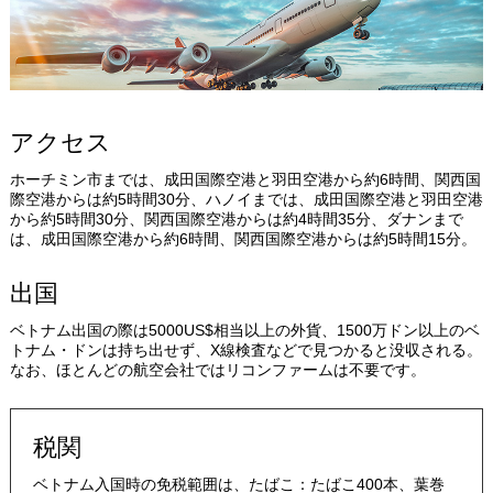
アクセス
ホーチミン市までは、成田国際空港と羽田空港から約6時間、関西国
際空港からは約5時間30分、ハノイまでは、成田国際空港と羽田空港
から約5時間30分、関西国際空港からは約4時間35分、ダナンまで
は、成田国際空港から約6時間、関西国際空港からは約5時間15分。
出国
ベトナム出国の際は5000US$相当以上の外貨、1500万ドン以上のベ
トナム・ドンは持ち出せず、X線検査などで見つかると没収される。
なお、ほとんどの航空会社ではリコンファームは不要です。
税関
ベトナム入国時の免税範囲は、たばこ：たばこ400本、葉巻