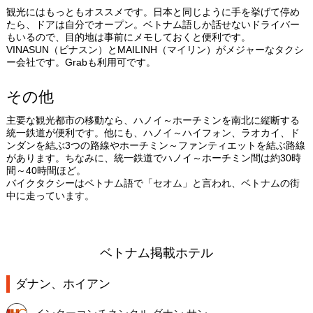
観光にはもっともオススメです。日本と同じように手を挙げて停め
たら、ドアは自分でオープン。ベトナム語しか話せないドライバー
もいるので、目的地は事前にメモしておくと便利です。
VINASUN（ビナスン）とMAILINH（マイリン）がメジャーなタクシ
ー会社です。Grabも利用可です。
その他
主要な観光都市の移動なら、ハノイ～ホーチミンを南北に縦断する
統一鉄道が便利です。他にも、ハノイ～ハイフォン、ラオカイ、ド
ンダンを結ぶ3つの路線やホーチミン～ファンティエットを結ぶ路線
があります。ちなみに、統一鉄道でハノイ～ホーチミン間は約30時
間～40時間ほど。
バイクタクシーはベトナム語で「セオム」と言われ、ベトナムの街
中に走っています。
ベトナム掲載ホテル
ダナン、ホイアン