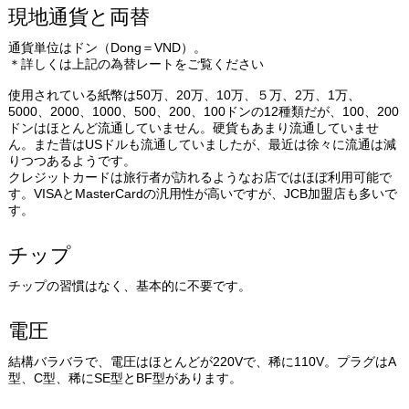
現地通貨と両替
通貨単位はドン（Dong＝VND）。
＊詳しくは上記の為替レートをご覧ください
使用されている紙幣は50万、20万、10万、５万、2万、1万、
5000、2000、1000、500、200、100ドンの12種類だが、100、200
ドンはほとんど流通していません。硬貨もあまり流通していませ
ん。また昔はUSドルも流通していましたが、最近は徐々に流通は減
りつつあるようです。
クレジットカードは旅行者が訪れるようなお店ではほぼ利用可能で
す。VISAとMasterCardの汎用性が高いですが、JCB加盟店も多いで
す。
チップ
チップの習慣はなく、基本的に不要です。
電圧
結構バラバラで、電圧はほとんどが220Vで、稀に110V。プラグはA
型、C型、稀にSE型とBF型があります。